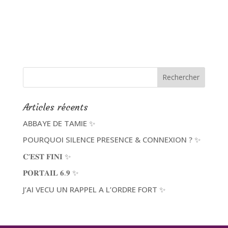
Articles récents
ABBAYE DE TAMIE ✨
POURQUOI SILENCE PRESENCE & CONNEXION ? ✨
𝐂’𝐄𝐒𝐓 𝐅𝐈𝐍𝐈 ✨
𝐏𝐎𝐑𝐓𝐀𝐈𝐋 𝟔.𝟗 ✨
J’AI VECU UN RAPPEL A L’ORDRE FORT ✨