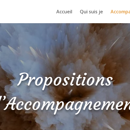
Accueil
Qui suis je
Accomp
Propositions
’Accompagnemen