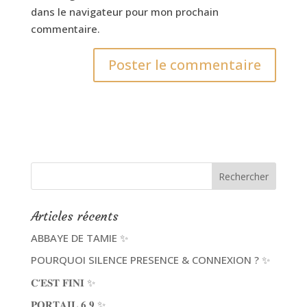
dans le navigateur pour mon prochain
commentaire.
Articles récents
ABBAYE DE TAMIE ✨
POURQUOI SILENCE PRESENCE & CONNEXION ? ✨
𝐂’𝐄𝐒𝐓 𝐅𝐈𝐍𝐈 ✨
𝐏𝐎𝐑𝐓𝐀𝐈𝐋 𝟔.𝟗 ✨