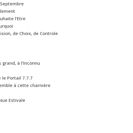
e Septembre
llement
uhaite l’Etre
urquoi
sion, de Choix, de Controle
s grand, à l’Inconnu
 le Portail 7.7.7
semble à cette charnière
Nue Estivale