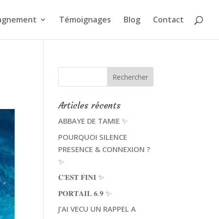
agnement
Témoignages
Blog
Contact
Articles récents
ABBAYE DE TAMIE ✨
POURQUOI SILENCE
PRESENCE & CONNEXION ?
✨
𝐂’𝐄𝐒𝐓 𝐅𝐈𝐍𝐈 ✨
𝐏𝐎𝐑𝐓𝐀𝐈𝐋 𝟔.𝟗 ✨
J’AI VECU UN RAPPEL A