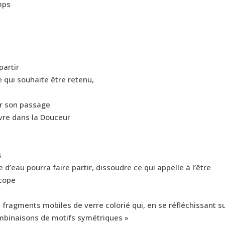
mps
partir
e qui souhaite être retenu,
ur son passage
ivre dans la Douceur
s
 d’eau pourra faire partir, dissoudre ce qui appelle à l’être
scope
s fragments mobiles de verre colorié qui, en se réfléchissant s
combinaisons de motifs symétriques »