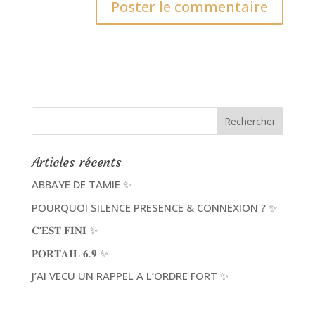
Articles récents
ABBAYE DE TAMIE ✨
POURQUOI SILENCE PRESENCE & CONNEXION ? ✨
𝐂’𝐄𝐒𝐓 𝐅𝐈𝐍𝐈 ✨
𝐏𝐎𝐑𝐓𝐀𝐈𝐋 𝟔.𝟗 ✨
J’AI VECU UN RAPPEL A L’ORDRE FORT ✨