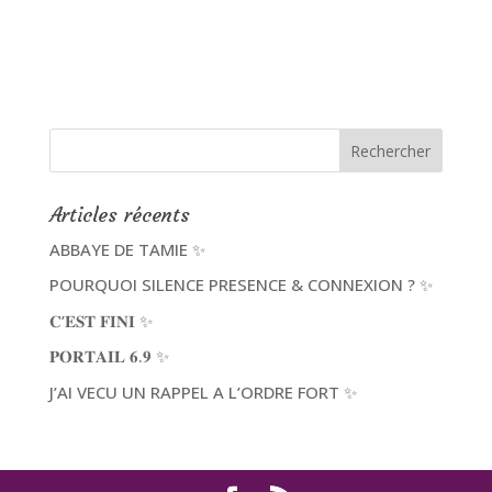
Articles récents
ABBAYE DE TAMIE ✨
POURQUOI SILENCE PRESENCE & CONNEXION ? ✨
𝐂’𝐄𝐒𝐓 𝐅𝐈𝐍𝐈 ✨
𝐏𝐎𝐑𝐓𝐀𝐈𝐋 𝟔.𝟗 ✨
J’AI VECU UN RAPPEL A L’ORDRE FORT ✨