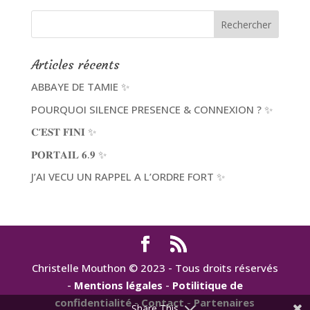
Articles récents
ABBAYE DE TAMIE ✨
POURQUOI SILENCE PRESENCE & CONNEXION ? ✨
𝐂’𝐄𝐒𝐓 𝐅𝐈𝐍𝐈 ✨
𝐏𝐎𝐑𝐓𝐀𝐈𝐋 𝟔.𝟗 ✨
J’AI VECU UN RAPPEL A L’ORDRE FORT ✨
Christelle Mouthon © 2023 - Tous droits réservés
-
Mentions légales
-
Potilitique de
confidentialité
-
Contact
-
Partenaires
Share This