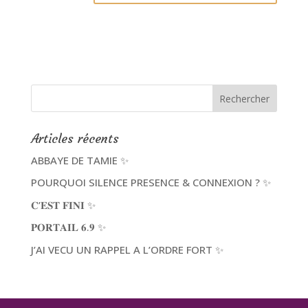
Articles récents
ABBAYE DE TAMIE ✨
POURQUOI SILENCE PRESENCE & CONNEXION ? ✨
𝐂’𝐄𝐒𝐓 𝐅𝐈𝐍𝐈 ✨
𝐏𝐎𝐑𝐓𝐀𝐈𝐋 𝟔.𝟗 ✨
J’AI VECU UN RAPPEL A L’ORDRE FORT ✨