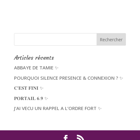
Articles récents
ABBAYE DE TAMIE ✨
POURQUOI SILENCE PRESENCE & CONNEXION ? ✨
𝐂’𝐄𝐒𝐓 𝐅𝐈𝐍𝐈 ✨
𝐏𝐎𝐑𝐓𝐀𝐈𝐋 𝟔.𝟗 ✨
J’AI VECU UN RAPPEL A L’ORDRE FORT ✨