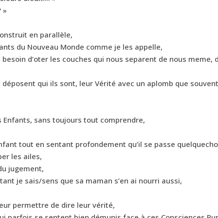
 »
nstruit en parallèle,
fants du Nouveau Monde comme je les appelle,
 besoin d’oter les couches qui nous separent de nous meme, d
ils déposent qui ils sont, leur Vérité avec un aplomb que souvent
 Enfants, sans toujours tout comprendre,
nfant tout en sentant profondement qu’il se passe quelquecho
er les ailes,
 du jugement,
rtant je sais/sens que sa maman s’en ai nourri aussi,
eur permettre de dire leur vérité,
ui parfois se sentent bien démunis face à ces Consciences Pu