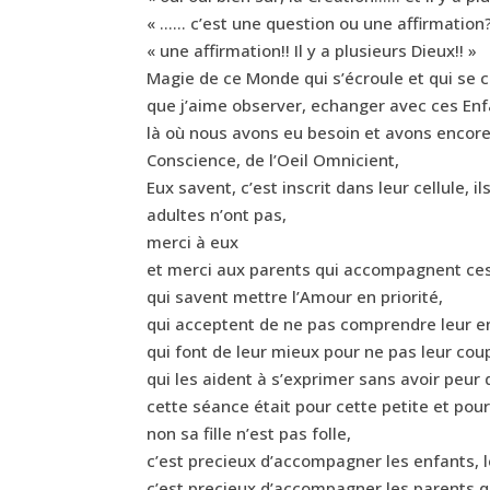
« …… c’est une question ou une affirmation?
« une affirmation!! Il y a plusieurs Dieux!! »
Magie de ce Monde qui s’écroule et qui se co
que j’aime observer, echanger avec ces En
là où nous avons eu besoin et avons encore
Conscience, de l’Oeil Omnicient,
Eux savent, c’est inscrit dans leur cellule, 
adultes n’ont pas,
merci à eux
et merci aux parents qui accompagnent ces
qui savent mettre l’Amour en priorité,
qui acceptent de ne pas comprendre leur e
qui font de leur mieux pour ne pas leur coup
qui les aident à s’exprimer sans avoir peur
cette séance était pour cette petite et pou
non sa fille n’est pas folle,
c’est precieux d’accompagner les enfants, l
c’est precieux d’accompagner les parents q