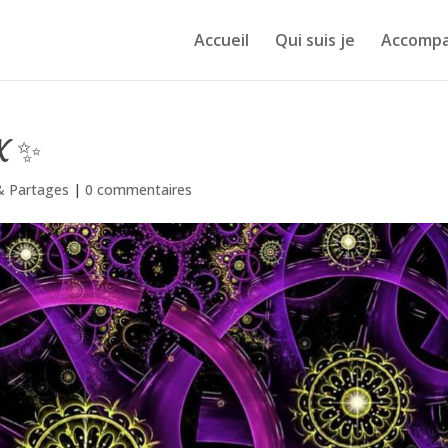
Accueil
Qui suis je
Accomp
X ✨
 & Partages
|
0 commentaires