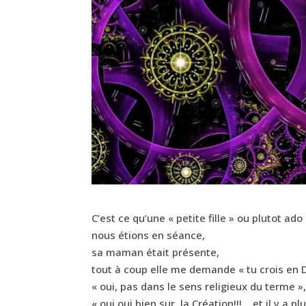
C’est ce qu’une « petite fille » ou plutot ad
nous étions en séance,
sa maman était présente,
tout à coup elle me demande « tu crois en 
« oui, pas dans le sens religieux du terme »
« oui oui bien sur, la Création!!!… et il y a p