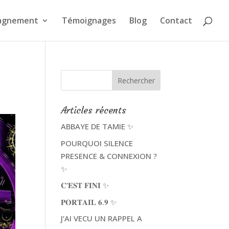
agnement
Témoignages
Blog
Contact
Articles récents
ABBAYE DE TAMIE ✨
POURQUOI SILENCE
PRESENCE & CONNEXION ?
✨
𝐂’𝐄𝐒𝐓 𝐅𝐈𝐍𝐈 ✨
𝐏𝐎𝐑𝐓𝐀𝐈𝐋 𝟔.𝟗 ✨
J’AI VECU UN RAPPEL A