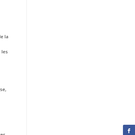
e la
 les
se,
res