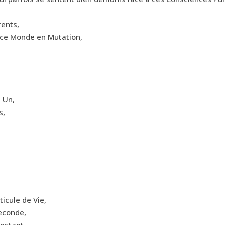
rents,
s ce Monde en Mutation,
e Un,
s,
icule de Vie,
seconde,
nstant,