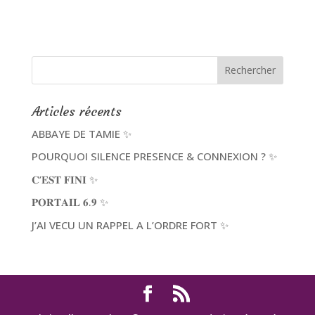
Articles récents
ABBAYE DE TAMIE ✨
POURQUOI SILENCE PRESENCE & CONNEXION ? ✨
𝐂’𝐄𝐒𝐓 𝐅𝐈𝐍𝐈 ✨
𝐏𝐎𝐑𝐓𝐀𝐈𝐋 𝟔.𝟗 ✨
J’AI VECU UN RAPPEL A L’ORDRE FORT ✨