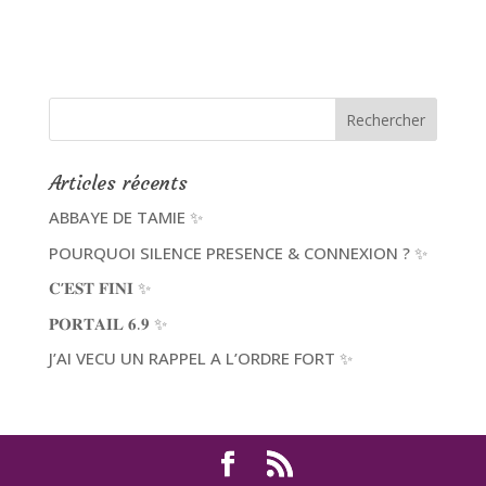
Articles récents
ABBAYE DE TAMIE ✨
POURQUOI SILENCE PRESENCE & CONNEXION ? ✨
𝐂’𝐄𝐒𝐓 𝐅𝐈𝐍𝐈 ✨
𝐏𝐎𝐑𝐓𝐀𝐈𝐋 𝟔.𝟗 ✨
J’AI VECU UN RAPPEL A L’ORDRE FORT ✨