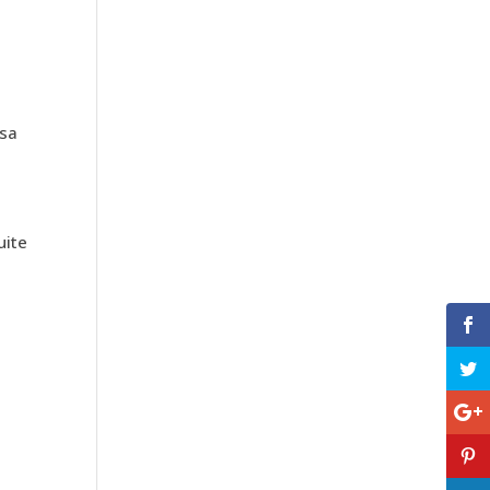
 sa
uite