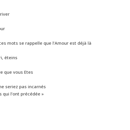
river
our
ces mots se rappelle que l’Amour est déjà là
i, éteins
tre que vous Etes
ne seriez pas incarnés
s qui l’ont précédée »