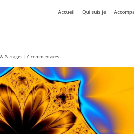
Accueil
Qui suis je
Accomp
s & Partages
|
0 commentaires