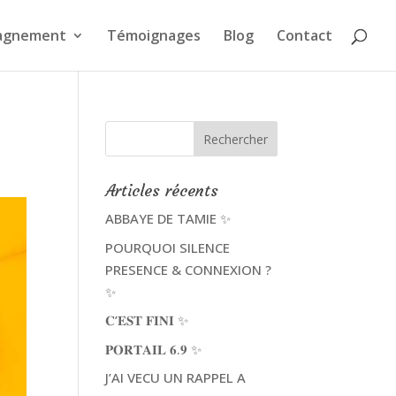
agnement
Témoignages
Blog
Contact
Articles récents
ABBAYE DE TAMIE ✨
POURQUOI SILENCE
PRESENCE & CONNEXION ?
✨
𝐂’𝐄𝐒𝐓 𝐅𝐈𝐍𝐈 ✨
𝐏𝐎𝐑𝐓𝐀𝐈𝐋 𝟔.𝟗 ✨
J’AI VECU UN RAPPEL A