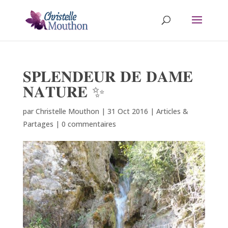
𝐒𝐏𝐋𝐄𝐍𝐃𝐄𝐔𝐑 𝐃𝐄 𝐃𝐀𝐌𝐄
𝐍𝐀𝐓𝐔𝐑𝐄 ✨
par
Christelle Mouthon
|
31 Oct 2016
|
Articles &
Partages
|
0 commentaires