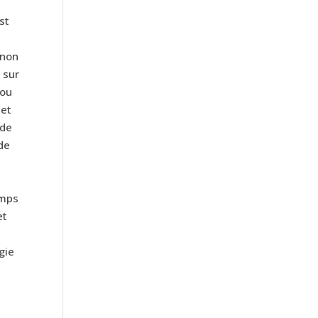
st
 non
 sur
 ou
 et
 de
 de
emps
et
gie