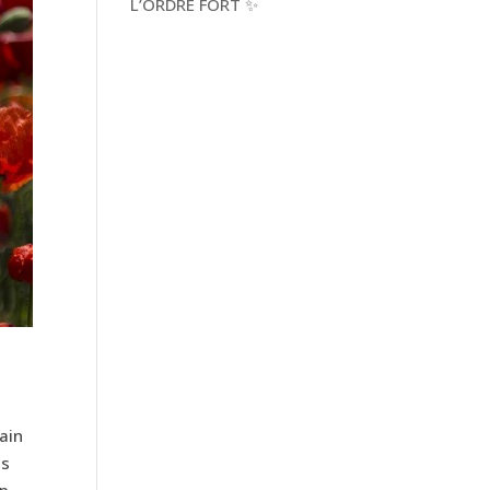
L’ORDRE FORT ✨
ain
us
mp