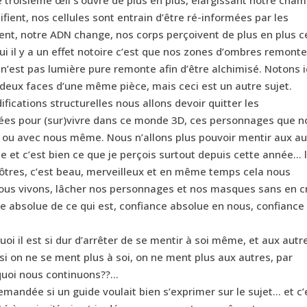
fient, nos cellules sont entrain d’être ré-informées par les
nt, notre ADN change, nos corps perçoivent de plus en plus c
ui il y a un effet notoire c’est que nos zones d’ombres remonte
i n’est pas lumière pure remonte afin d’être alchimisé. Notons i
 deux faces d’une même pièce, mais ceci est un autre sujet.
fications structurelles nous allons devoir quitter les
es pour (sur)vivre dans ce monde 3D, ces personnages que n
 ou avec nous même. Nous n’allons plus pouvoir mentir aux au
 et c’est bien ce que je perçois surtout depuis cette année… 
ôtres, c’est beau, merveilleux et en même temps cela nous
us vivons, lâcher nos personnages et nos masques sans en c
e absolue de ce qui est, confiance absolue en nous, confiance
oi il est si dur d’arrêter de se mentir à soi même, et aux autr
si on ne se ment plus à soi, on ne ment plus aux autres, par
rquoi nous continuons??…
 demandée si un guide voulait bien s’exprimer sur le sujet… et c’