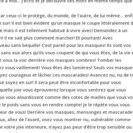
té à moi… j’écris et je découvre ses mots en même temps que
ar ceux-ci le protège, du monde, de l’autre, de lui même… enf
bien sur! Il est bien évident qu’un masque le coupe littéralement 
ite mais il est tellement habitué à vivre avec! Demandez à un
non! Il ne sait plus comment marcher! Et pourtant! Avec
veau sans béquille! C’est pareil pour les masques! Ils sont vos
sans eux alors qu’ils vous coupent de qui vous êtes, de la vie 
z vous la voir derrière vos masques sombres! Tomber les
sez vous vaillement! Vous êtes des lumières! Seuls vos masque
Soyez courageux et lâcher ces mascarades! Avancez nu, nu de 
é soyez en sur! Il sera peut être inconfortable pour vous
 quelle joie vous éprouverez lorsque vous sentirez que vous
 qui vous alourdissent comme des cotes de mailles que vous v
z le poids sans vous en rendre compte! Je le répète vous vous
ntérieur de vous! Derrière vos masques, mensonges et mascarade
eux, allez de l’avant, osez vous montrer nu, vulnérable comme
de votre joie interieure, n’ayez pas peur d’être trop sensible ou