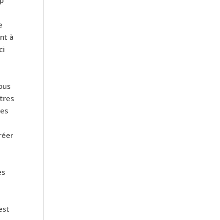
e
nt à
ci
ous
tres
les
réer
es
est