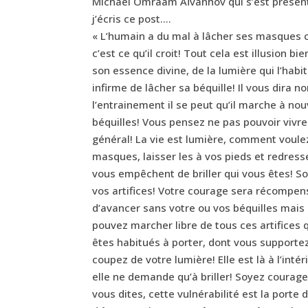
Michaël Omraam Aïvanhov qui s’est présen
j’écris ce post….
« L’humain a du mal à lâcher ses masques c
c’est ce qu’il croit! Tout cela est illusion 
son essence divine, de la lumière qui l’hab
infirme de lâcher sa béquille! Il vous dira 
l’entrainement il se peut qu’il marche à nou
béquilles! Vous pensez ne pas pouvoir vivre 
général! La vie est lumière, comment voule
masques, laisser les à vos pieds et redres
vous empêchent de briller qui vous êtes! 
vos artifices! Votre courage sera récompens
d’avancer sans votre ou vos béquilles mais
pouvez marcher libre de tous ces artifices
êtes habitués à porter, dont vous supporte
coupez de votre lumière! Elle est là à l’i
elle ne demande qu’à briller! Soyez courag
vous dites, cette vulnérabilité est la porte 