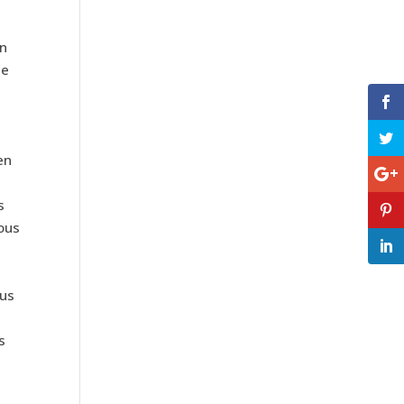
in
de
en
s
tous
ous
s