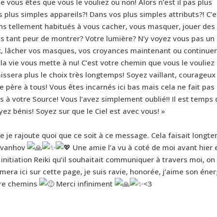
e vous êtes que vous le vouliez ou non! Alors n’est il pas plus
plus simples appareils?! Dans vos plus simples attributs?! C’e
ins tellement habitués à vous cacher, vous masquer, jouer des
ous tant peur de montrer? Votre lumière? N’y voyez vous pas un
x, lâcher vos masques, vos croyances maintenant ou continuer
a vie vous mette à nu! C’est votre chemin que vous le vouliez
ssera plus le choix très longtemps! Soyez vaillant, courageux
e père à tous! Vous êtes incarnés ici bas mais cela ne fait pas
s à votre Source! Vous l’avez simplement oublié!! Il est temps
z bénis! Soyez sur que le Ciel est avec vous! »
e je rajoute quoi que ce soit à ce message. Cela faisait longt
Aïvanhov
Une amie l’a vu à coté de moi avant hier 
 initiation Reiki qu’il souhaitait communiquer à travers moi, on
rimera ici sur cette page, je suis ravie, honorée, j’aime son éner
tre chemins
Merci infiniment
<3