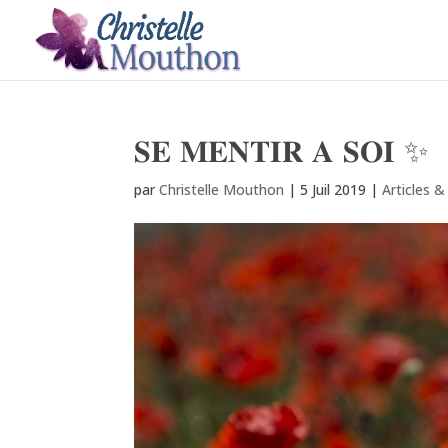
𝐒𝐄 𝐌𝐄𝐍𝐓𝐈𝐑 𝐀 𝐒𝐎𝐈 ✨
par
Christelle Mouthon
|
5 Juil 2019
|
Articles 