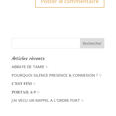
Articles récents
ABBAYE DE TAMIE ✨
POURQUOI SILENCE PRESENCE & CONNEXION ? ✨
𝐂’𝐄𝐒𝐓 𝐅𝐈𝐍𝐈 ✨
𝐏𝐎𝐑𝐓𝐀𝐈𝐋 𝟔.𝟗 ✨
J’AI VECU UN RAPPEL A L’ORDRE FORT ✨