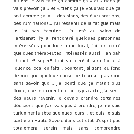
« tiens je vais faire ça comme ça » et « tiens je
vais prévoir ça » et « tiens ça je voudrais que ça
soit comme ça! » … des plans, des élucubrations,
des ruminations… j’ai ressenti de la fatigue mais
je l’ai pas écoutée… j’ai été au salon de
l’artisanat, j’y ai rencontré quelques personnes
intéressées pour louer mon local, j’ai rencontré
quelques thérapeutes, intéressés aussi… ah bah
chouette!! super!! tout va bien! il sera facile à
louer ce local en fait!… pourtant j’ai senti au fond
de moi que quelque chose ne tournait pas rond
sans savoir quoi… j’ai senti que ça n’était plus
fluide, que mon mental était hypra actif, j’ai senti
des peurs revenir, je devais prendre certaines
décisions que j’arrivais pas à prendre, je me suis
turlupiner la tète quelques jours… et puis je suis
partie en Haute Savoie dans cet état d’esprit pas
totalement serein mais sans comprendre