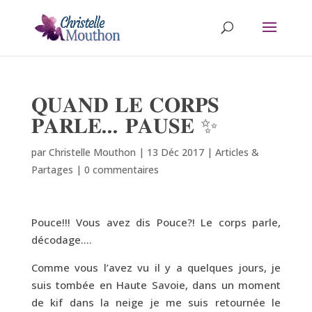
𝐐𝐔𝐀𝐍𝐃 𝐋𝐄 𝐂𝐎𝐑𝐏𝐒
𝐏𝐀𝐑𝐋𝐄… 𝐏𝐀𝐔𝐒𝐄 ✨
par
Christelle Mouthon
|
13 Déc 2017
|
Articles &
Partages
|
0 commentaires
Pouce!!! Vous avez dis Pouce?! Le corps parle,
décodage….
Comme vous l’avez vu il y a quelques jours, je
suis tombée en Haute Savoie, dans un moment
de kif dans la neige je me suis retournée le