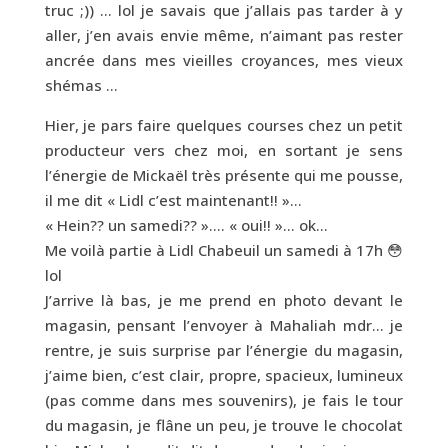
truc ;)) … lol je savais que j’allais pas tarder à y
aller, j’en avais envie même, n’aimant pas rester
ancrée dans mes vieilles croyances, mes vieux
shémas …
Hier, je pars faire quelques courses chez un petit
producteur vers chez moi, en sortant je sens
l’énergie de Mickaël très présente qui me pousse,
il me dit « Lidl c’est maintenant!! »…
« Hein?? un samedi?? »…. « oui!! »… ok…
Me voilà partie à Lidl Chabeuil un samedi à 17h 😳
lol
J’arrive là bas, je me prend en photo devant le
magasin, pensant l’envoyer à Mahaliah mdr… je
rentre, je suis surprise par l’énergie du magasin,
j’aime bien, c’est clair, propre, spacieux, lumineux
(pas comme dans mes souvenirs), je fais le tour
du magasin, je flâne un peu, je trouve le chocolat