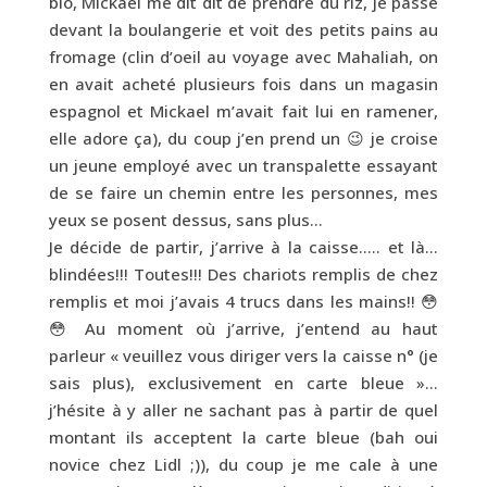
bio, Mickael me dit dit de prendre du riz, je passe
devant la boulangerie et voit des petits pains au
fromage (clin d’oeil au voyage avec Mahaliah, on
en avait acheté plusieurs fois dans un magasin
espagnol et Mickael m’avait fait lui en ramener,
elle adore ça), du coup j’en prend un 😉 je croise
un jeune employé avec un transpalette essayant
de se faire un chemin entre les personnes, mes
yeux se posent dessus, sans plus…
Je décide de partir, j’arrive à la caisse….. et là…
blindées!!! Toutes!!! Des chariots remplis de chez
remplis et moi j’avais 4 trucs dans les mains!! 😳
😳 Au moment où j’arrive, j’entend au haut
parleur « veuillez vous diriger vers la caisse n° (je
sais plus), exclusivement en carte bleue »…
j’hésite à y aller ne sachant pas à partir de quel
montant ils acceptent la carte bleue (bah oui
novice chez Lidl ;)), du coup je me cale à une