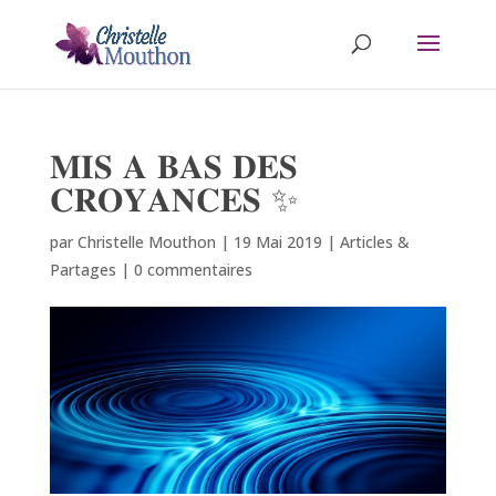
𝐌𝐈𝐒 𝐀 𝐁𝐀𝐒 𝐃𝐄𝐒
𝐂𝐑𝐎𝐘𝐀𝐍𝐂𝐄𝐒 ✨
par
Christelle Mouthon
|
19 Mai 2019
|
Articles &
Partages
|
0 commentaires