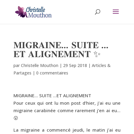
𝐌𝐈𝐆𝐑𝐀𝐈𝐍𝐄… 𝐒𝐔𝐈𝐓𝐄 …
𝐄𝐓 𝐀𝐋𝐈𝐆𝐍𝐄𝐌𝐄𝐍𝐓 ✨
par
Christelle Mouthon
|
29 Sep 2018
|
Articles &
Partages
|
0 commentaires
MIGRAINE… SUITE …ET ALIGNEMENT
Pour ceux qui ont lu mon post d’hier, j’ai eu une
migraine carabinée comme rarement j’en ai eu…
😲
La migraine a commencé jeudi, le matin j’ai eu