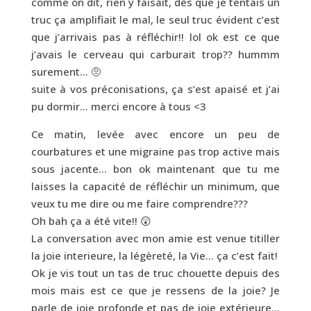
comme on dit, rien y faisait, dès que je tentais un
truc ça amplifiait le mal, le seul truc évident c’est
que j’arrivais pas à réfléchir!! lol ok est ce que
j’avais le cerveau qui carburait trop?? hummm
surement… 🤨
suite à vos préconisations, ça s’est apaisé et j’ai
pu dormir… merci encore à tous <3
Ce matin, levée avec encore un peu de
courbatures et une migraine pas trop active mais
sous jacente… bon ok maintenant que tu me
laisses la capacité de réfléchir un minimum, que
veux tu me dire ou me faire comprendre???
Oh bah ça a été vite!! 😲
La conversation avec mon amie est venue titiller
la joie interieure, la légèreté, la Vie… ça c’est fait!
Ok je vis tout un tas de truc chouette depuis des
mois mais est ce que je ressens de la joie? Je
parle de joie profonde et pas de joie extérieure…