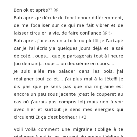
Bon ok et après?? 🤔
Bah après je décide de fonctionner différemment,
de me focaliser sur ce qui me fait vibrer et de
laisser circuler la vie, de faire confiance 🙂 ✨
Bah après j’ai écris un article ou plutôt je l’ai tapé
car je l’ai écris y’a quelques jours déjà et laissé
de coté… oups…. que je partagerais tout à l’heure
(ou demain)… oups… un deuxième en cours….
Je suis allée me balader dans les bois, j’ai
réaligner tout ça et…. j’ai plus mal à la tète!!! Je
dis pas que je sens pas que ma migraine est
encore un peu sous jacente (c’est le couperet au
cas où j’aurais pas compris lol) mais rien à voir
avec hier et surtout je sens mes énergies qui
circulent! Et ça c’est bonheur!! <3
Voili voilà comment une migraine t’oblige à te
réaligner à qui tu es, ou tout du moins t’oblige à