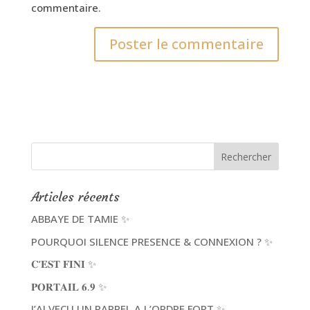
commentaire.
Articles récents
ABBAYE DE TAMIE ✨
POURQUOI SILENCE PRESENCE & CONNEXION ? ✨
𝐂’𝐄𝐒𝐓 𝐅𝐈𝐍𝐈 ✨
𝐏𝐎𝐑𝐓𝐀𝐈𝐋 𝟔.𝟗 ✨
J’AI VECU UN RAPPEL A L’ORDRE FORT ✨