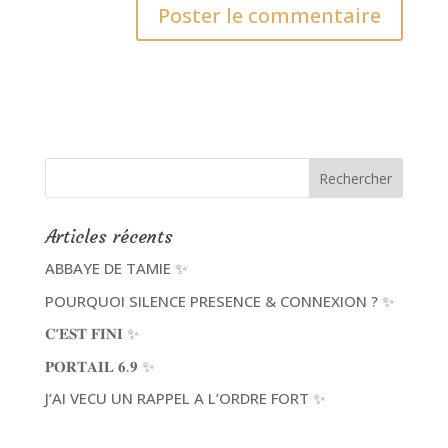
Articles récents
ABBAYE DE TAMIE ✨
POURQUOI SILENCE PRESENCE & CONNEXION ? ✨
𝐂’𝐄𝐒𝐓 𝐅𝐈𝐍𝐈 ✨
𝐏𝐎𝐑𝐓𝐀𝐈𝐋 𝟔.𝟗 ✨
J’AI VECU UN RAPPEL A L’ORDRE FORT ✨