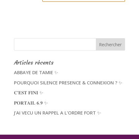
Articles récents
ABBAYE DE TAMIE ✨
POURQUOI SILENCE PRESENCE & CONNEXION ? ✨
𝐂’𝐄𝐒𝐓 𝐅𝐈𝐍𝐈 ✨
𝐏𝐎𝐑𝐓𝐀𝐈𝐋 𝟔.𝟗 ✨
J’AI VECU UN RAPPEL A L’ORDRE FORT ✨