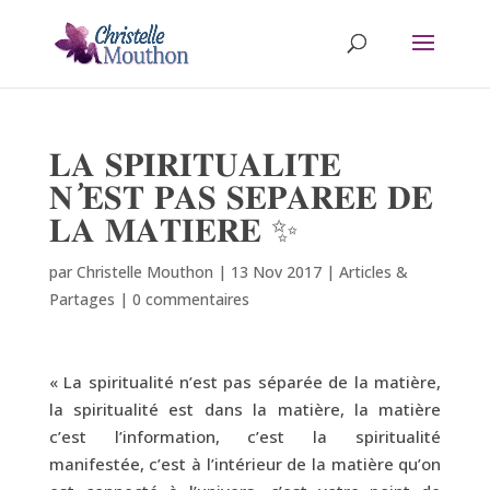
𝐋𝐀 𝐒𝐏𝐈𝐑𝐈𝐓𝐔𝐀𝐋𝐈𝐓𝐄
𝐍’𝐄𝐒𝐓 𝐏𝐀𝐒 𝐒𝐄𝐏𝐀𝐑𝐄𝐄 𝐃𝐄
𝐋𝐀 𝐌𝐀𝐓𝐈𝐄𝐑𝐄 ✨
par
Christelle Mouthon
|
13 Nov 2017
|
Articles &
Partages
|
0 commentaires
« La spiritualité n’est pas séparée de la matière,
la spiritualité est dans la matière, la matière
c’est l’information, c’est la spiritualité
manifestée, c’est à l’intérieur de la matière qu’on