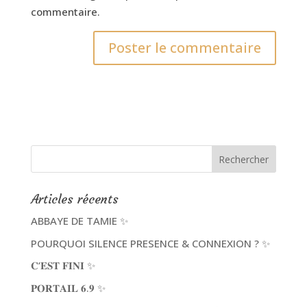
commentaire.
Articles récents
ABBAYE DE TAMIE ✨
POURQUOI SILENCE PRESENCE & CONNEXION ? ✨
𝐂’𝐄𝐒𝐓 𝐅𝐈𝐍𝐈 ✨
𝐏𝐎𝐑𝐓𝐀𝐈𝐋 𝟔.𝟗 ✨