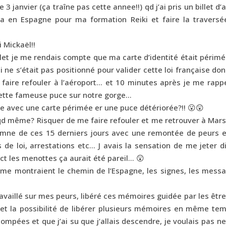
 3 janvier (ça traîne pas cette annee!!) qd j’ai pris un billet d’
a en Espagne pour ma formation Reiki et faire la traversé
 Mickaël!!
llet je me rendais compte que ma carte d’identité était périm
 ne s’était pas positionné pour valider cette loi française do
 faire refouler à l’aéroport… et 10 minutes après je me rapp
 cette fameuse puce sur notre gorge…
ne avec une carte périmée er une puce détériorée?!! 😮😲
 qd même? Risquer de me faire refouler et me retrouver à Mars
ilemne de ces 15 derniers jours avec une remontée de peurs e
e loi, arrestations etc… J avais la sensation de me jeter di
ect les menottes ça aurait été pareil… 😲
s me montraient le chemin de l’Espagne, les signes, les mess
travaillé sur mes peurs, libéré ces mémoires guidée par les êtr
vre et la possibilité de libérer plusieurs mémoires en même t
pées et que j’ai su que j’allais descendre, je voulais pas n