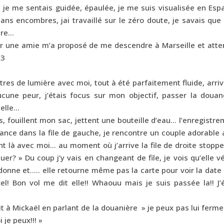
, je me sentais guidée, épaulée, je me suis visualisée en Es
ans encombres, jai travaillé sur le zéro doute, je savais que 
ire…
ler une amie m’a proposé de me descendre à Marseille et atte
3
êtres de lumière avec moi, tout à été parfaitement fluide, arri
 aucune peur, j’étais focus sur mon objectif, passer la doua
uelle…
es, fouillent mon sac, jettent une bouteille d’eau… l’enregistr
vance dans la file de gauche, je rencontre un couple adorable
t là avec moi… au moment où j’arrive la file de droite stopp
? » Du coup j’y vais en changeant de file, je vois qu’elle vé
donne et….. elle retourne même pas la carte pour voir la date
ikel! Bon vol me dit elle!! Whaouu mais je suis passée la!! J’
it à Mickaël en parlant de la douanière » je peux pas lui ferme
 je peux!!! »