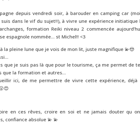
agne depuis vendredi soir, à barouder en camping car (moi
uis dans le vif du sujet!!), à vivre une expérience initiatique
rchanges, formation Reiki niveau 2 commencée aujourd’hu
lise espagnole nommée… st Michel!! <3
à la pleine lune que je vois de mon lit, juste magnifique 💫😍
ssi…
is que je suis pas là que pour le tourisme, ça me permet de t
 que la formation et autres…
eillir ici, de me permettre de vivre cette expérience, déjà 
😮😍
roire en ces rêves, croire en soi et ne jamais douter qu on
s, confiance absolue 💫 💫