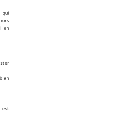
 qui
 hors
i en
ester
bien
 est