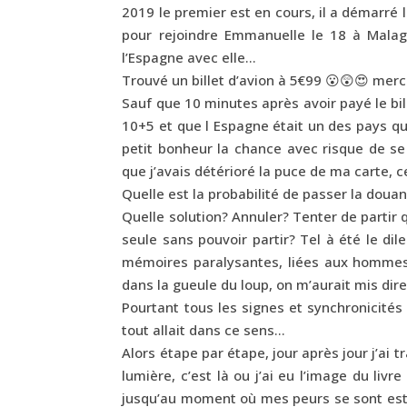
2019 le premier est en cours, il a démarré le
pour rejoindre Emmanuelle le 18 à Malag
l’Espagne avec elle…
Trouvé un billet d’avion à 5€99 😮😲😍 merci
Sauf que 10 minutes après avoir payé le bi
10+5 et que l Espagne était un des pays qui
petit bonheur la chance avec risque de se
que j’avais détérioré la puce de ma carte,
Quelle est la probabilité de passer la doua
Quelle solution? Annuler? Tenter de partir
seule sans pouvoir partir? Tel à été le d
mémoires paralysantes, liées aux hommes d
dans la gueule du loup, on m’aurait mis dir
Pourtant tous les signes et synchronicité
tout allait dans ce sens…
Alors étape par étape, jour après jour j’ai 
lumière, c’est là ou j’ai eu l’image du li
jusqu’au moment où mes peurs se sont estom