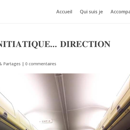
Accueil
Qui suis je
Accomp
𝐍𝐈𝐓𝐈𝐀𝐓𝐈𝐐𝐔𝐄… 𝐃𝐈𝐑𝐄𝐂𝐓𝐈𝐎𝐍
 & Partages
|
0 commentaires