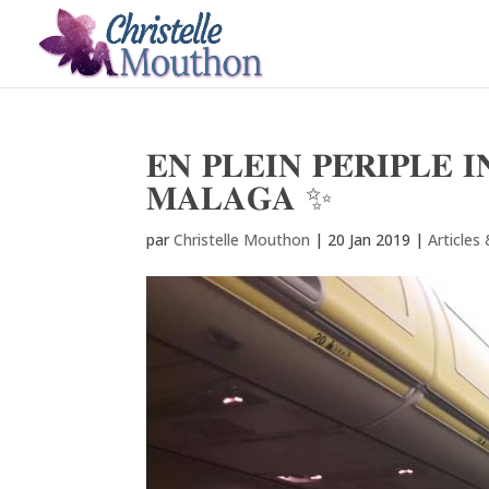
𝐄𝐍 𝐏𝐋𝐄𝐈𝐍 𝐏𝐄́𝐑𝐈𝐏𝐋𝐄 
𝐌𝐀𝐋𝐀𝐆𝐀 ✨
par
Christelle Mouthon
|
20 Jan 2019
|
Articles