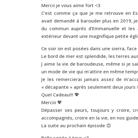
Mercii je vous aime fort <3
C’est comme ça que je me retrouve en Esp
avait demandé à barouder plus en 2019, je s
du commun auprès d’Emmanuelle et les a
extérieur devant une magnifique petite ég
Ce soir on est posées dans une sierra, face 
Le bord de mer est splendide, les terres au
J aime la vie de baroudeuse, même si je sa
un mode de vie qui m’attire en même temps
Je les remercierai jamais assez de m’accu
« décapante » après seulement deux jours 
Quel Cadeau!!! 💖
Merciii 💖
Dépasser ses peurs, toujours y croire, c
accompagnés, croire en la vie, en nos guide
La suite au prochain épisode 😍
Belle soirée à tous <3