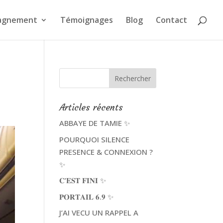
agnement
Témoignages
Blog
Contact
Articles récents
ABBAYE DE TAMIE ✨
POURQUOI SILENCE
PRESENCE & CONNEXION ?
✨
𝐂’𝐄𝐒𝐓 𝐅𝐈𝐍𝐈 ✨
𝐏𝐎𝐑𝐓𝐀𝐈𝐋 𝟔.𝟗 ✨
J’AI VECU UN RAPPEL A