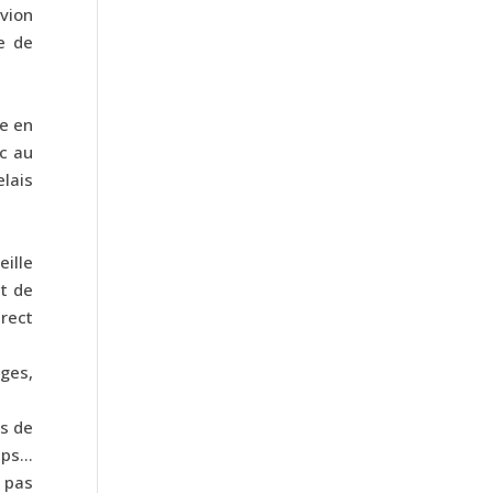
avion
e de
ée en
nc au
elais
eille
t de
rect
ages,
es de
emps…
e pas