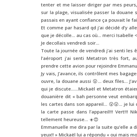
tenter et me laisser diriger par mes peurs
sur la plage, visualisée passer la douane s
passais en ayant confiance ça pouvait le fa
Et comme par hasard qd j’ai décidé d’y al
que je décolle… au cas où… merci
Isabelle
<
Je decollais vendredi soir…
Toute la journée de vendredi j’ai senti les 
l’aéroport j’ai senti Metatron très fort,
prendre cette avion pour rejoindre Emman
Jy vais, J’avance, ils contrôlent mes bagag
ouvre, la douane aussi 😲… deux files… J’a
qui je discute……Mickaël et Metatron étaien
douanière dit « bah personne veut embarquer
les cartes dans son appareil… 😲😲… je lui 
la carte passe dans l’appareil!!! Vert!!! N
tellement heureuse… ☀️😍
Emmanuelle me dira par la suite qu’elle a d
yeux!! » Mickaël lui a répondu « oui mais moi