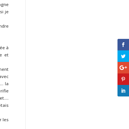
pagne
si je
ndre
vée à
ne et
ement
 avec
e… la
rifie
 et….
étais
r les