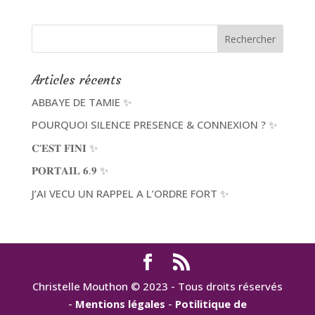
Articles récents
ABBAYE DE TAMIE ✨
POURQUOI SILENCE PRESENCE & CONNEXION ? ✨
𝐂’𝐄𝐒𝐓 𝐅𝐈𝐍𝐈 ✨
𝐏𝐎𝐑𝐓𝐀𝐈𝐋 𝟔.𝟗 ✨
J’AI VECU UN RAPPEL A L’ORDRE FORT ✨
Christelle Mouthon © 2023 - Tous droits réservés
-
Mentions légales
-
Potilitique de