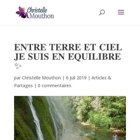
𝐄𝐍𝐓𝐑𝐄 𝐓𝐄𝐑𝐑𝐄 𝐄𝐓 𝐂𝐈𝐄𝐋
𝐉𝐄 𝐒𝐔𝐈𝐒 𝐄𝐍 𝐄́𝐐𝐔𝐈𝐋𝐈𝐁𝐑𝐄
✨
par
Christelle Mouthon
|
6 Juil 2019
|
Articles &
Partages
|
0 commentaires