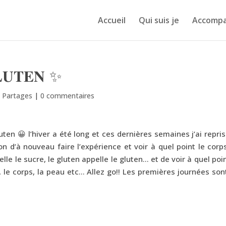
Accueil
Qui suis je
Accomp
𝐋𝐔𝐓𝐄𝐍 ✨
& Partages
|
0 commentaires
uten 😀 l’hiver a été long et ces dernières semaines j’ai repri
 d’à nouveau faire l’expérience et voir à quel point le corp
 le sucre, le gluten appelle le gluten… et de voir à quel poi
 le corps, la peau etc… Allez go!! Les premières journées son