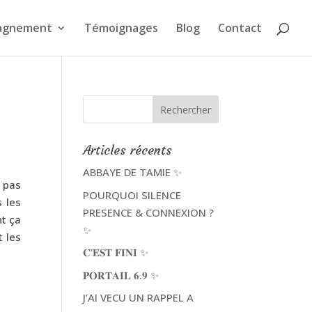
agnement
Témoignages
Blog
Contact
Articles récents
ABBAYE DE TAMIE ✨
s pas
POURQUOI SILENCE
s les
PRESENCE & CONNEXION ?
nt ça
✨
t les
𝐂’𝐄𝐒𝐓 𝐅𝐈𝐍𝐈 ✨
𝐏𝐎𝐑𝐓𝐀𝐈𝐋 𝟔.𝟗 ✨
J’AI VECU UN RAPPEL A