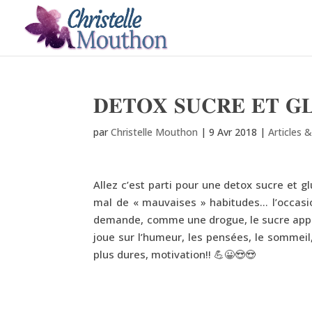
𝐃𝐄𝐓𝐎𝐗 𝐒𝐔𝐂𝐑𝐄 𝐄𝐓 𝐆
par
Christelle Mouthon
|
9 Avr 2018
|
Articles 
Allez c’est parti pour une detox sucre et gl
mal de « mauvaises » habitudes… l’occasion
demande, comme une drogue, le sucre appelle
joue sur l’humeur, les pensées, le sommeil,
plus dures, motivation!! 💪😀😍😍