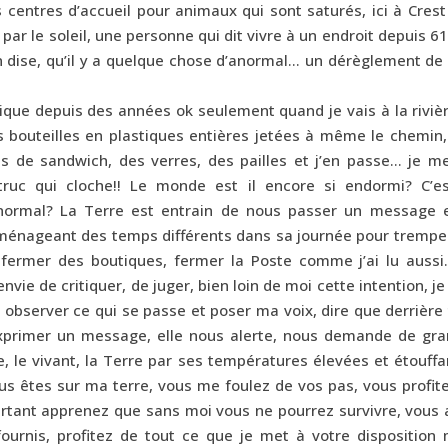
s centres d’accueil pour animaux qui sont saturés, ici à Cres
par le soleil, une personne qui dit vivre à un endroit depuis 6
en dise, qu’il y a quelque chose d’anormal… un dérèglement de
ique depuis des années ok seulement quand je vais à la riviè
 bouteilles en plastiques entières jetées à même le chemin,
s de sandwich, des verres, des pailles et j’en passe… je me
truc qui cloche!! Le monde est il encore si endormi? C’es
 normal? La Terre est entrain de nous passer un message e
aménageant des temps différents dans sa journée pour tremper
t, fermer des boutiques, fermer la Poste comme j’ai lu aussi
envie de critiquer, de juger, bien loin de moi cette intention, je
observer ce qui se passe et poser ma voix, dire que derrière
xprimer un message, elle nous alerte, nous demande de gran
e, le vivant, la Terre par ses températures élevées et étouff
us êtes sur ma terre, vous me foulez de vos pas, vous profit
rtant apprenez que sans moi vous ne pourrez survivre, vous 
 fournis, profitez de tout ce que je met à votre disposition