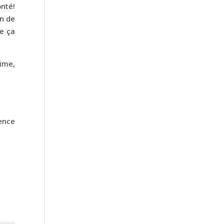
onté!
in de
ue ça
ime,
ience