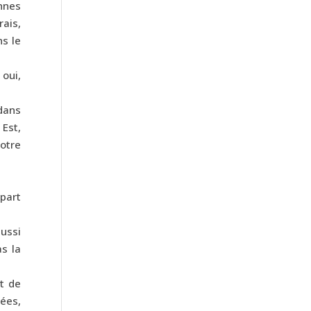
nnes
rais,
ns le
oui,
 dans
Est,
notre
 part
aussi
as la
nt de
hées,