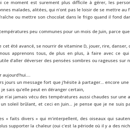
 ce moment est surement plus difficile à gérer, les perso
nnes malades, alitées, qui n’ont pas le loisir de se mettre au f
fraîche ou mettre son chocolat dans le frigo quand il fond da
 températures peu communes pour un mois de Juin, parce que 
 cet été avancé, se nourrir de vitamine D, jouer, rire, danser,
nous apprenons tous, de plus en plus, à faire avec ce qui 
 inutile d’aller déverser des pensées sombres ou rageuses sur 
er aujourd’hui….
eurs jours un message fort que j’hésite à partager… encore une
je sais qu’elle peut en déranger certain,
t je n’ai jamais vécu des températures aussi chaudes sur une 
un soleil brûlant, et ceci en Juin… je pense que je ne suis p
des « faits divers » qui m’interpellent, des oiseaux qui saute
plus supporter la chaleur (oui c’est la période où il y a des nic