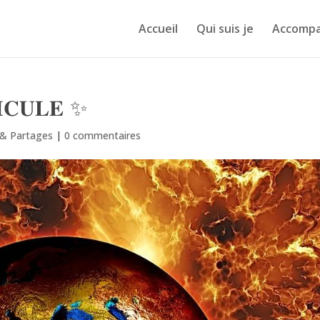
Accueil
Qui suis je
Accomp
𝐈𝐂𝐔𝐋𝐄 ✨
s & Partages
|
0 commentaires