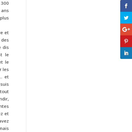
t 300
1 ans
 plus
re et
 des
 dis
t le
t le
 les
… et
 suis
 tout
dir,
antes
ez et
avez
 mais