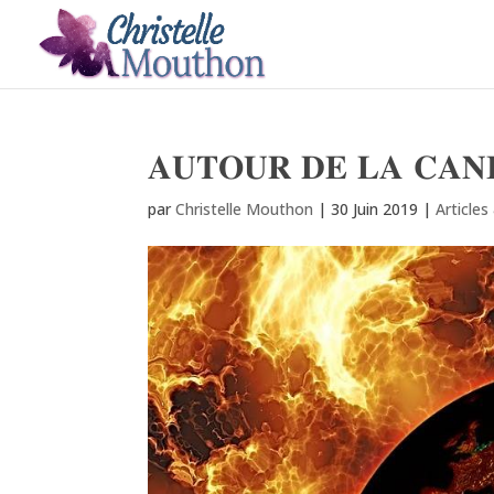
𝐀𝐔𝐓𝐎𝐔𝐑 𝐃𝐄 𝐋𝐀 𝐂𝐀𝐍
par
Christelle Mouthon
|
30 Juin 2019
|
Article