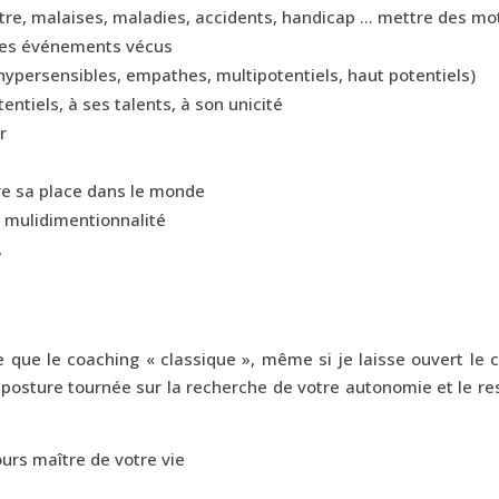
re, malaises, maladies, accidents, handicap … mettre des mot
 des événements vécus
ypersensibles, empathes, multipotentiels, haut potentiels)
tentiels, à ses talents, à son unicité
r
dre sa place dans le monde
a mulidimentionnalité
,
ge que le coaching « classique », même si je laisse ouvert le
osture tournée sur la recherche de votre autonomie et le res
urs maître de votre vie