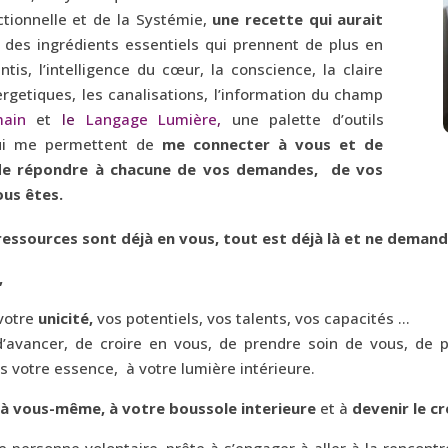
actionnelle et de la Systémie,
une recette qui aurait
s
des ingrédients essentiels qui prennent de plus en
tis, l’intelligence du cœur, la conscience, la claire
ergetiques, les canalisations, l’information du champ
ain
et
le
Langage Lumière
,
une palette d’outils
qui me permettent de
me connecter à vous et de
, de répondre à chacune de vos demandes, de vos
ous êtes.
ressources sont déjà en vous, tout est déjà là et ne deman
,
votre
unicité,
vos potentiels, vos talents, vos capacités …
avancer, de croire en vous, de prendre soin de vous, de 
ns votre essence, à votre lumière intérieure.
à vous-même, à votre boussole interieure
et à
devenir le c
ersonne volontaire, prête à s’engager à aller à la rencontr