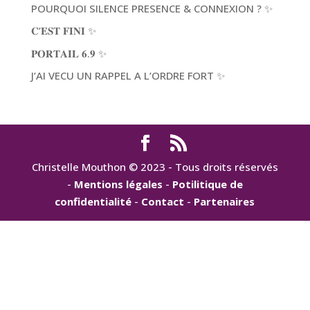
POURQUOI SILENCE PRESENCE & CONNEXION ? ✨
𝐂’𝐄𝐒𝐓 𝐅𝐈𝐍𝐈 ✨
𝐏𝐎𝐑𝐓𝐀𝐈𝐋 𝟔.𝟗 ✨
J’AI VECU UN RAPPEL A L’ORDRE FORT ✨
Christelle Mouthon © 2023 - Tous droits réservés
-
Mentions légales
-
Potilitique de
confidentialité
-
Contact
-
Partenaires