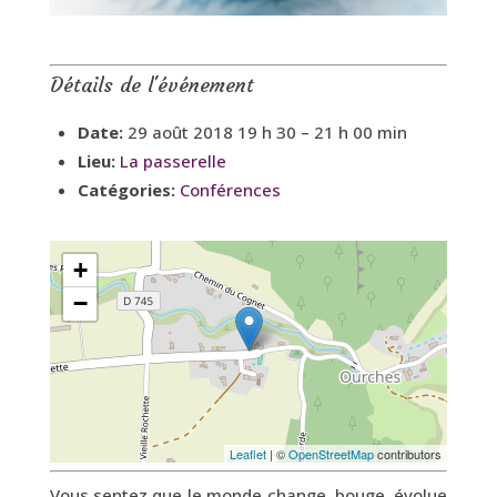
Détails de l'événement
Date:
29 août 2018 19 h 30
–
21 h 00 min
Lieu:
La passerelle
Catégories:
Conférences
+
−
Leaflet
| ©
OpenStreetMap
contributors
Vous sentez que le monde change, bouge, évolue